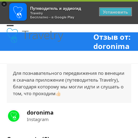
×
Путеводитель и аудиогид
Установить
Travelry
Бесплатно - в Google Play
Skip
Open
Close
to
Отзыв от:
content
mobile
mobile
doronima
menu
menu
Для познавательного передвижения по венеции
я скачала приложение (путеводитель Travelry),
благодаря которому мы могли идти и слушать о
том, что проходим👍🏻
doronima
Instagram