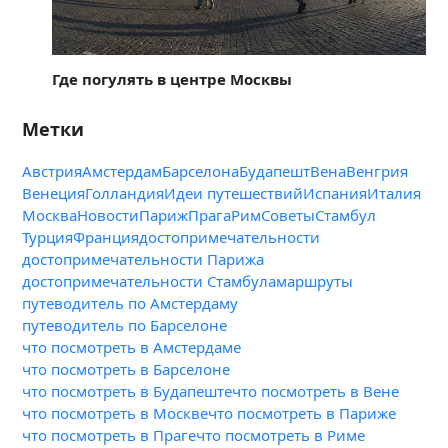
Где погулять в центре Москвы
Метки
Австрия
Амстердам
Барселона
Будапешт
Вена
Венгрия
Венеция
Голландия
Идеи путешествий
Испания
Италия
Москва
Новости
Париж
Прага
Рим
Советы
Стамбул
Турция
Франция
достопримечательности
достопримечательности Парижа
достопримечательности Стамбула
маршруты
путеводитель по Амстердаму
путеводитель по Барселоне
что посмотреть в Амстердаме
что посмотреть в Барселоне
что посмотреть в Будапеште
что посмотреть в Вене
что посмотреть в Москве
что посмотреть в Париже
что посмотреть в Праге
что посмотреть в Риме