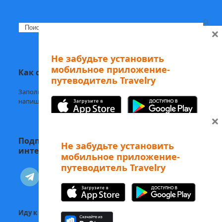
Search
×
Не забудьте установить
мобильное приложение-
Как с нами связаться
путеводитель Travelry
Заполните
форму обратной связи,
напишите нам в
Telegram
или на
welcome@mytravelry.com
×
Подписывайтесь на Travelry — с нами
Не забудьте установить
интересно и полезно!
мобильное приложение-
путеводитель Travelry
А еще наши аудиоэкскурсии
telegram
vkontakte
можно слушать в Telegram-боте
Изучайте Рим с
вдохновением! 😻
Иду к себе:
Статьи о психологии и саморазвитии