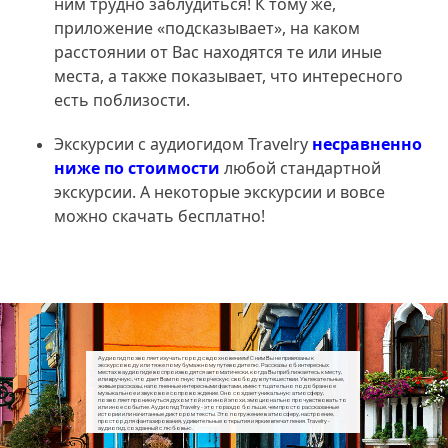
ним трудно заблудиться! К тому же,
приложение «подсказывает», на каком
расстоянии от Вас находятся те или иные
места, а также показывает, что интересного
есть поблизости.
Экскурсии с аудиогидом Travelry
несравненно
ниже по стоимости
любой стандартной
экскурсии. А некоторые экскурсии и вовсе
можно скачать бесплатно!
Аудиогид позволяет изучать город с вдохновением! С ним Вы не привязаны к
экскурсоводу или тяжелому бумажному путеводителю. Рассказы об интересных
местах в аудиогиде воспроизводятся автоматически, когда Вы приближаетесь к месту,
или вручную, что дает Вам полную творческую свободу в путешествии. Увлекательные,
живые рассказы, наполненные интересными фактами, имеют тщательно подобранное
музыкальное и звуковое сопровождение. Оно создает уникальную атмосферу,
позволяет проникнуться духом той или иной эпохи, эмоционально прочувствовать то
или иное событие. Аудиогид Travelry - это гораздо больше, чем просто рассказанные
истории или начитанные диктором тексты. Это погружение в атмосферу, настроение,
простор для фантазирования, удивительные открытия и яркие впечатления. Travelry -
аудиогид, созданный с любовью.