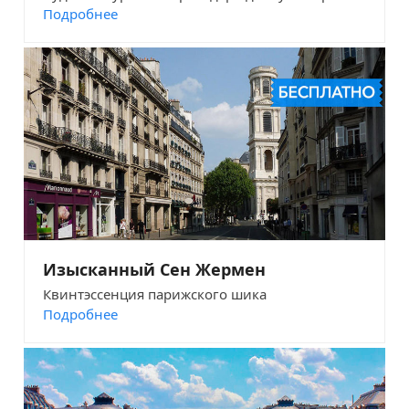
Подробнее
Изысканный Сен Жермен
Квинтэссенция парижского шика
Подробнее