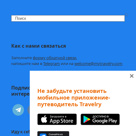
Search
Как с нами связаться
Заполните
форму обратной связи,
напишите нам в
Telegram
или на
welcome@mytravelry.com
×
Подписывайтесь на Travelry — с нами
Не забудьте установить
интересно и полезно!
мобильное приложение-
путеводитель Travelry
telegram
vkontakte
Иду к себе:
Статьи о психологии и саморазвитии