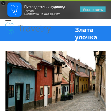
×
Путеводитель и аудиогид
Установить
Travelry
Бесплатно - в Google Play
Skip
Open
Close
to
Злата
content
mobile
mobile
улочка
menu
menu