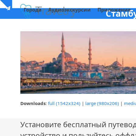
Skip
Show
Города
Аудиоэкскурсии
Приложение
to
Стамб
notice
content
Downloads
:
full (1542x324)
|
large (980x206)
|
medi
Установите бесплатный путевод
устройство и пользуйтесь оффл