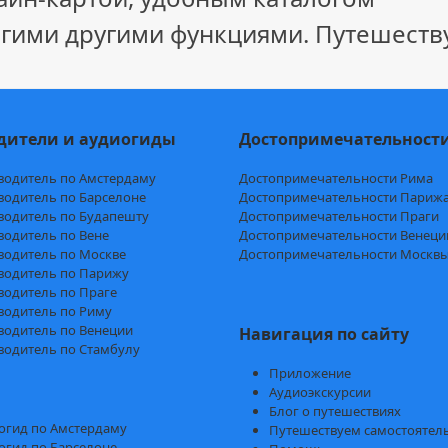
гими другими функциями. Путешеству
дители и аудиогиды
Достопримечательност
водитель по Амстердаму
Достопримечательности Рима
водитель по Барселоне
Достопримечательности Париж
водитель по Будапешту
Достопримечательности Праги
водитель по Вене
Достопримечательности Венеци
водитель по Москве
Достопримечательности Москв
водитель по Парижу
водитель по Праге
водитель по Риму
водитель по Венеции
Навигация по сайту
водитель по Стамбулу
Приложение
Аудиоэкскурсии
Блог о путешествиях
огид по Амстердаму
Путешествуем самостоятел
огид по Барселоне