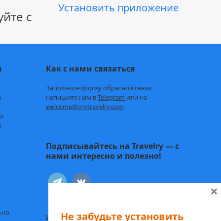
Установить приложение
йте с
и
Как с нами связаться
Заполните
форму обратной связи,
а
напишите нам в
Telegram
или на
welcome@mytravelry.com
и
ы
Подписывайтесь на Travelry — с
нами интересно и полезно!
telegram
vkontakte
×
ьно
Не забудьте установить
Иду к себе:
Статьи о психологии и