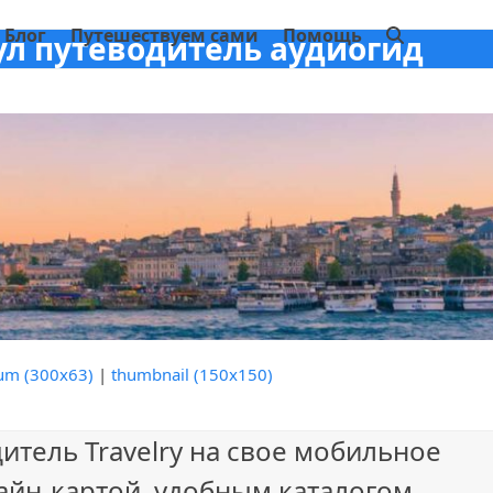
Блог
Путешествуем сами
Помощь
ул путеводитель аудиогид
um (300x63)
|
thumbnail (150x150)
итель Travelry на свое мобильное
айн-картой, удобным каталогом