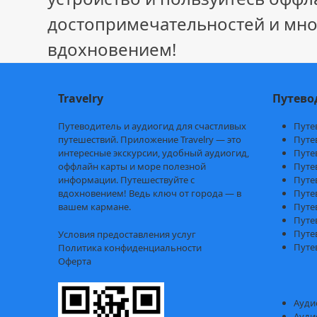
достопримечательностей и мно
вдохновением!
Travelry
Путево
Путеводитель и аудиогид для счастливых
Путе
путешествий. Приложение Travelry — это
Путе
интересные экскурсии, удобный аудиогид,
Путе
оффлайн карты и море полезной
Путе
информации. Путешествуйте с
Путе
вдохновением! Ведь ключ от города — в
Путе
вашем кармане.
Путе
Путе
Путе
Условия предоставления услуг
Путе
Политика конфиденциальности
Оферта
Ауди
Ауди