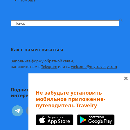
Search
Как с нами связаться
Заполните
форму обратной связи,
напишите нам в
Telegram
или на
welcome@mytravelry.com
×
Подписывайтесь на Travelry — с нами
Не забудьте установить
интересно и полезно!
мобильное приложение-
путеводитель Travelry
telegram
vkontakte