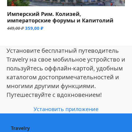
Имперский Рим. Колизей,
императорские форумы и Капитолий
Первоначальная
Текущая
449,00
₽
359,00
₽
цена
цена:
составляла
359,00 ₽.
449,00 ₽.
Установите бесплатный путеводитель
Travelry на свое мобильное устройство и
пользуйтесь оффлайн-картой, удобным
каталогом достопримечательностей и
многими другими функциями.
Путешествуйте с вдохновением!
Установить приложение
Travelry