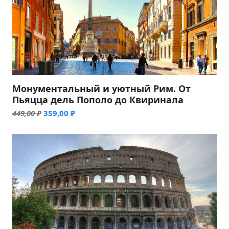
Монументальный и уютный Рим. От
Пьяцца дель Пополо до Квиринала
Первоначальная
Текущая
449,00
₽
359,00
₽
цена
цена:
составляла
359,00 ₽.
449,00 ₽.