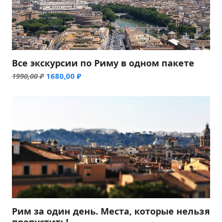
Все экскурсии по Риму в одном пакете
Первоначальная
Текущая
1990,00
₽
1680,00
₽
цена
цена:
составляла
1680,00 ₽.
1990,00 ₽.
Рим за один день. Места, которые нельзя