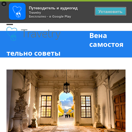
×
Путеводитель и аудиогид
Установить
Travelry
Бесплатно - в Google Play
Skip
Open
Close
to
Вена
content
mobile
mobile
самостоя
menu
menu
тельно советы