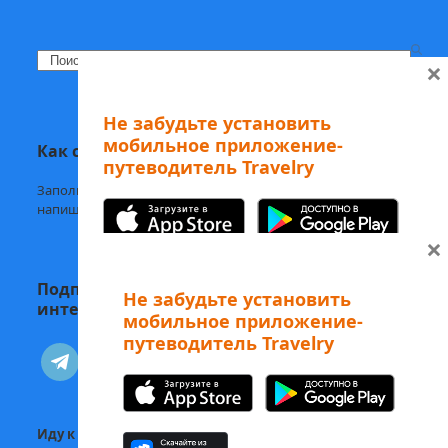
Search
×
Не забудьте установить
мобильное приложение-
Как с нами связаться
путеводитель Travelry
Заполните
форму обратной связи,
напишите нам в
Telegram
или на
welcome@mytravelry.com
×
Подписывайтесь на Travelry — с нами
Не забудьте установить
интересно и полезно!
мобильное приложение-
путеводитель Travelry
А еще наши аудиоэкскурсии
telegram
vkontakte
можно слушать в Telegram-боте
Изучайте Рим с
вдохновением! 😻
Иду к себе:
Статьи о психологии и саморазвитии