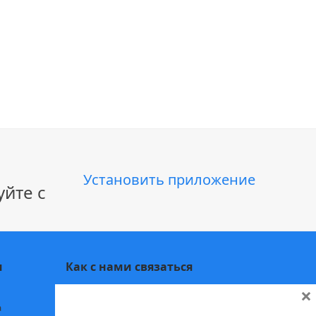
Установить приложение
йте с
и
Как с нами связаться
×
Заполните
форму обратной связи,
а
напишите нам в
Telegram
или на