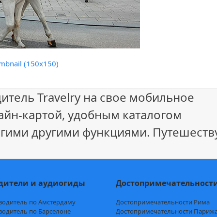
mbnail (150x150)
итель Travelry на свое мобильное
айн-картой, удобным каталогом
гими другими функциями. Путешеству
дители и аудиогиды
Достопримечательност
водитель по Амстердаму
Достопримечательности Рима
водитель по Барселоне
Достопримечательности Париж