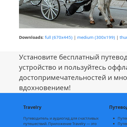
Downloads
:
full (670x445)
|
medium (300x199)
|
thu
Установите бесплатный путевод
устройство и пользуйтесь оффл
достопримечательностей и мно
вдохновением!
Travelry
Путево
Путеводитель и аудиогид для счастливых
Путе
путешествий. Приложение Travelry — это
Путе