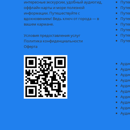
интересные экскурсии, удобный аудиогид,
Путе
оффлайн карты и море полезной
Путе
информации. Путешествуйте с
Путе
вдохновением! Ведь ключ от города — в
Путе
вашем кармане.
Путе
Путе
Путе
Условия предоставления услуг
Путе
Политика конфиденциальности
Оферта
Ауди
Ауди
Ауди
Ауди
Ауди
Ауди
Ауди
Ауди
Ауди
Ауди