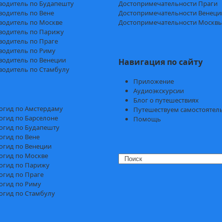
водитель по Будапешту
Достопримечательности Праги
водитель по Вене
Достопримечательности Венеци
водитель по Москве
Достопримечательности Москв
водитель по Парижу
водитель по Праге
водитель по Риму
водитель по Венеции
Навигация по сайту
водитель по Стамбулу
Приложение
Аудиоэкскурсии
Блог о путешествиях
огид по Амстердаму
Путешествуем самостоятел
огид по Барселоне
Помощь
огид по Будапешту
огид по Вене
огид по Венеции
огид по Москве
Search
огид по Парижу
огид по Праге
огид по Риму
огид по Стамбулу