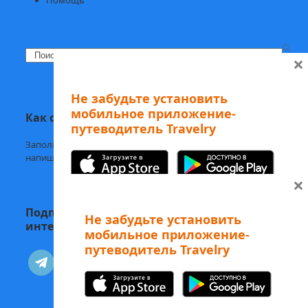
Search
×
Не забудьте установить
мобильное приложение-
Как с нами связаться
путеводитель Travelry
Заполните
форму обратной связи,
напишите нам в
Telegram
или на
welcome@mytravelry.com
×
Подписывайтесь на Travelry — с нами
Не забудьте установить
интересно и полезно!
мобильное приложение-
путеводитель Travelry
А еще наши аудиоэкскурсии
telegram
vkontakte
можно слушать в Telegram-боте
Изучайте Рим с