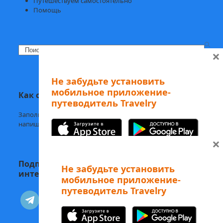
Путешествуем самостоятельно
Помощь
Search
×
Не забудьте установить
мобильное приложение-
Как с нами связаться
путеводитель Travelry
Заполните
форму обратной связи,
напишите нам в
Telegram
или на
welcome@mytravelry.com
×
Подписывайтесь на Travelry — с нами
Не забудьте установить
интересно и полезно!
мобильное приложение-
путеводитель Travelry
А еще наши аудиоэкскурсии
telegram
vkontakte
можно слушать в Telegram-боте