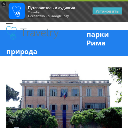
×
Путеводитель и аудиогид
Установить
Travelry
Бесплатно - в Google Play
Skip
Open
Close
to
парки
content
mobile
mobile
Рима
menu
menu
природа