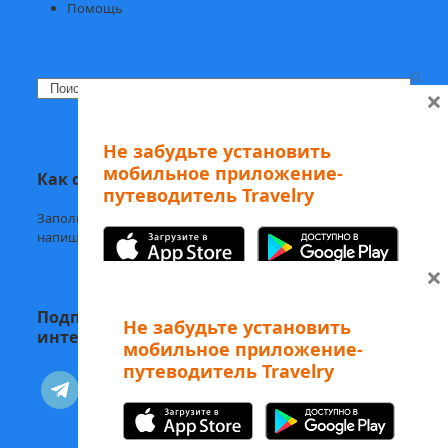
Помощь
Search
×
Не забудьте установить
мобильное приложение-
Как с нами связаться
путеводитель Travelry
Заполните
форму обратной связи,
напишите нам в
Telegram
или на
welcome@mytravelry.com
×
Подписывайтесь на Travelry — с нами
Не забудьте установить
интересно и полезно!
мобильное приложение-
путеводитель Travelry
А еще наши аудиоэкскурсии
telegram
vkontakte
можно слушать в Telegram-боте
Изучайте Рим с