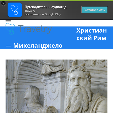
×
Путеводитель и аудиогид
Установить
Travelry
Бесплатно - в Google Play
Skip
Open
Close
to
Христиан
content
mobile
mobile
ский Рим
menu
menu
— Микеланджело