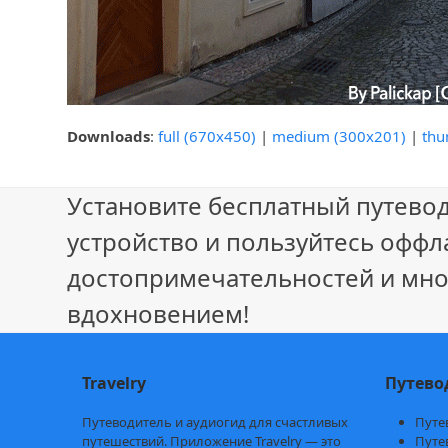
Downloads
:
full (670x450)
|
medium (300x201)
|
thu
Установите бесплатный путевод
устройство и пользуйтесь оффл
достопримечательностей и мно
вдохновением!
Travelry
Путево
Путеводитель и аудиогид для счастливых
Путе
путешествий. Приложение Travelry — это
Путе