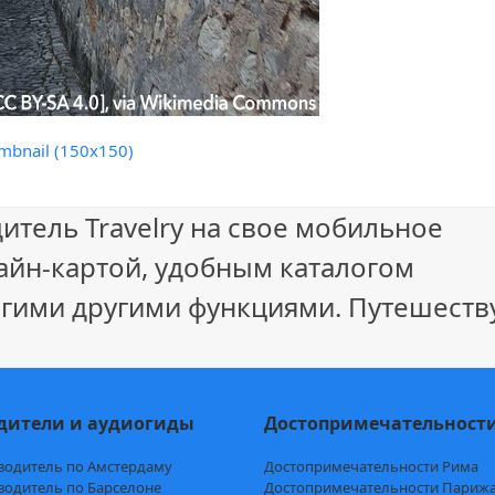
mbnail (150x150)
итель Travelry на свое мобильное
айн-картой, удобным каталогом
гими другими функциями. Путешеству
дители и аудиогиды
Достопримечательност
водитель по Амстердаму
Достопримечательности Рима
водитель по Барселоне
Достопримечательности Париж