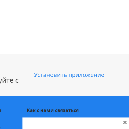
Установить приложение
йте с
и
Как с нами связаться
×
Заполните
форму обратной связи,
а
напишите нам в
Telegram
или на