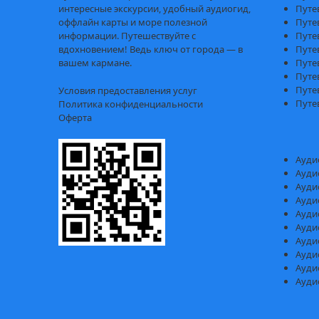
интересные экскурсии, удобный аудиогид,
Путе
оффлайн карты и море полезной
Путе
информации. Путешествуйте с
Путе
вдохновением! Ведь ключ от города — в
Путе
вашем кармане.
Путе
Путе
Путе
Условия предоставления услуг
Путе
Политика конфиденциальности
Оферта
Ауди
Ауди
Ауди
Ауди
Ауди
Ауди
Ауди
Ауди
Ауди
Ауди