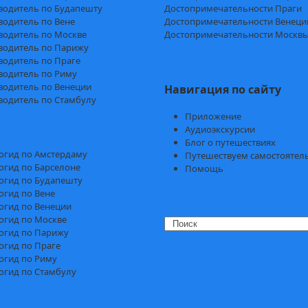
водитель по Будапешту
Достопримечательности Праги
водитель по Вене
Достопримечательности Венеци
водитель по Москве
Достопримечательности Москв
водитель по Парижу
водитель по Праге
водитель по Риму
водитель по Венеции
Навигация по сайту
водитель по Стамбулу
Приложение
Аудиоэкскурсии
Блог о путешествиях
огид по Амстердаму
Путешествуем самостоятел
огид по Барселоне
Помощь
огид по Будапешту
огид по Вене
огид по Венеции
огид по Москве
Search
огид по Парижу
огид по Праге
огид по Риму
огид по Стамбулу