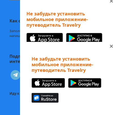
×
Не забудьте установить
мобильное приложение-
Как с нами связаться
путеводитель Travelry
Заполните
форму обратной связи,
напишите нам в
Telegram
или на
welcome@mytravelry.com
×
Подписывайтесь на Travelry — с нами
Не забудьте установить
интересно и полезно!
мобильное приложение-
путеводитель Travelry
А еще наши аудиоэкскурсии
telegram
vkontakte
можно слушать в Telegram-боте
Изучайте Рим с
вдохновением! 😻
Иду к себе:
Статьи о психологии и саморазвитии