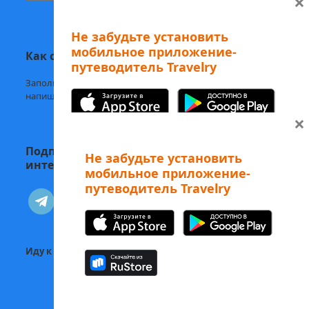
×
Не забудьте установить
мобильное приложение-
Как с нами связаться
путеводитель Travelry
Заполните
форму обратной связи,
напишите нам в
Telegram
или на
welcome@mytravelry.com
×
Подписывайтесь на Travelry — с нами
Не забудьте установить
интересно и полезно!
мобильное приложение-
путеводитель Travelry
А еще наши аудиоэкскурсии
telegram
vkontakte
можно слушать в Telegram-боте
Изучайте Рим с
вдохновением! 😻
Иду к себе:
Статьи о психологии и саморазвитии