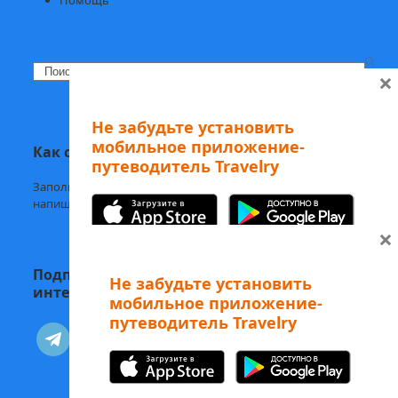
Search
×
Не забудьте установить
мобильное приложение-
Как с нами связаться
путеводитель Travelry
Заполните
форму обратной связи,
напишите нам в
Telegram
или на
welcome@mytravelry.com
×
Подписывайтесь на Travelry — с нами
Не забудьте установить
интересно и полезно!
мобильное приложение-
путеводитель Travelry
А еще наши аудиоэкскурсии
telegram
vkontakte
можно слушать в Telegram-боте
Изучайте Рим с