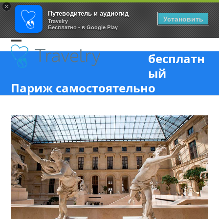
×
Путеводитель и аудиогид
Установить
Travelry
Бесплатно - в Google Play
Skip
Open
Close
to
бесплатн
content
mobile
mobile
ый
menu
menu
Париж самостоятельно