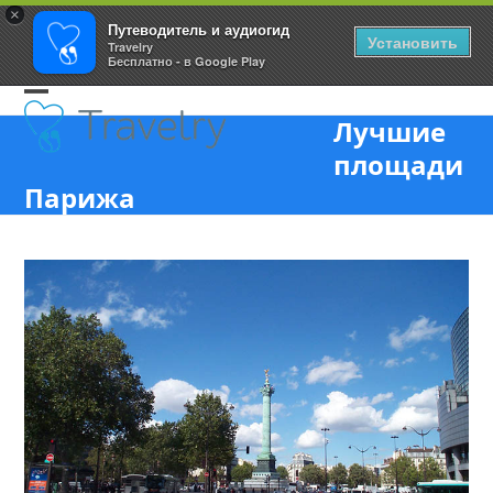
×
Путеводитель и аудиогид
Установить
Travelry
Бесплатно - в Google Play
Skip
Open
Close
to
Лучшие
content
mobile
mobile
площади
menu
menu
Парижа