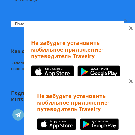
Search
×
Не забудьте установить
мобильное приложение-
Как с нами связаться
путеводитель Travelry
Заполните
форму обратной связи,
напишите нам в
Telegram
или на
welcome@mytravelry.com
×
Подписывайтесь на Travelry — с нами
Не забудьте установить
интересно и полезно!
мобильное приложение-
путеводитель Travelry
А еще наши аудиоэкскурсии
telegram
vkontakte
можно слушать в Telegram-боте
Изучайте Рим с