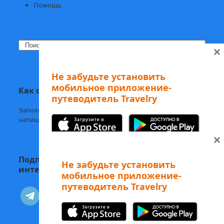
Помощь
Search
×
Не забудьте установить
мобильное приложение-
Как с нами связаться
путеводитель Travelry
Заполните
форму обратной связи,
напишите нам в
Telegram
или на
welcome@mytravelry.com
×
Подписывайтесь на Travelry — с нами
Не забудьте установить
интересно и полезно!
мобильное приложение-
путеводитель Travelry
А еще наши аудиоэкскурсии
telegram
vkontakte
можно слушать в Telegram-боте
Изучайте Рим с