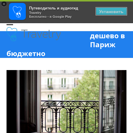
×
Путеводитель и аудиогид
Установить
Travelry
Бесплатно - в Google Play
Skip
Open
Close
to
дешево в
content
mobile
mobile
Париж
menu
menu
бюджетно