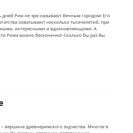
мь дней Рим не зря называют Вечным городом! Его
огатства охватывают несколько тысячелетий, при
альными, интересными и вдохновляющими. А
ти Рима можно бесконечно! Сколько бы раз Вы
е
в – вершина древнеримского зодчества. Многое в
ным. Во-первых, огромное, потрясающее