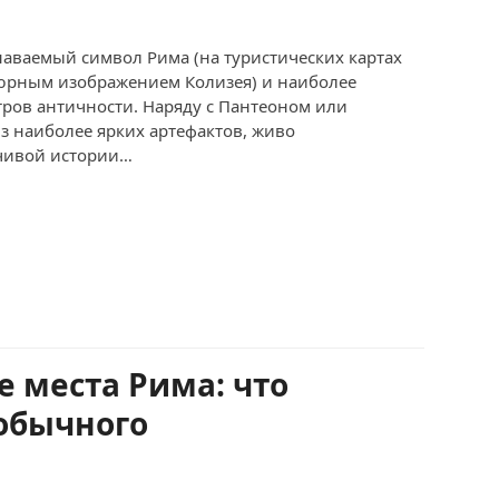
наваемый символ Рима (на туристических картах
юрным изображением Колизея) и наиболее
ров античности. Наряду с Пантеоном или
з наиболее ярких артефактов, живо
чивой истории…
 места Рима: что
обычного