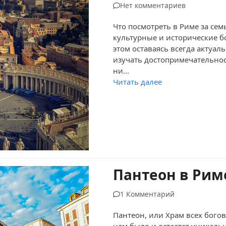
Нет комментариев
Что посмотреть в Риме за се
культурные и исторические б
этом оставаясь всегда акту
изучать достопримечательнос
ни…
Читать далее
Пантеон в Рим
1 Комментарий
Пантеон, или Храм всех бого
нем было и остается уникаль