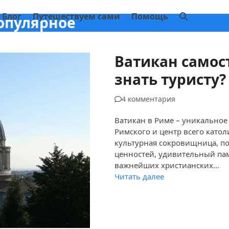
Блог
Путешествуем сами
Помощь
опулярное
Ватикан самос
знать туристу?
4 комментария
Ватикан в Риме – уникальное 
Римского и центр всего катол
культурная сокровищница, п
ценностей, удивительный пам
важнейших христианских…
Читать далее