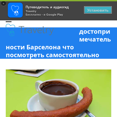
×
Путеводитель и аудиогид
Установить
Travelry
Бесплатно - в Google Play
Skip
Open
Close
to
достопри
content
mobile
mobile
мечатель
menu
menu
ности Барселона что
посмотреть самостоятельно