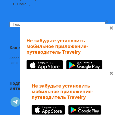
Помощь
Search
×
Не забудьте установить
мобильное приложение-
Как с нами связаться
путеводитель Travelry
Заполните
форму обратной связи,
напишите нам в
Telegram
или на
welcome@mytravelry.com
×
Подписывайтесь на Travelry — с нами
Не забудьте установить
интересно и полезно!
мобильное приложение-
путеводитель Travelry
А еще наши аудиоэкскурсии
telegram
vkontakte
можно слушать в Telegram-боте
Изучайте Рим с