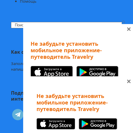
Помощь
Search
×
Не забудьте установить
мобильное приложение-
Как с нами связаться
путеводитель Travelry
Заполните
форму обратной связи,
напишите нам в
Telegram
или на
welcome@mytravelry.com
×
Подписывайтесь на Travelry — с нами
Не забудьте установить
интересно и полезно!
мобильное приложение-
путеводитель Travelry
А еще наши аудиоэкскурсии
telegram
vkontakte
можно слушать в Telegram-боте
Изучайте Рим с