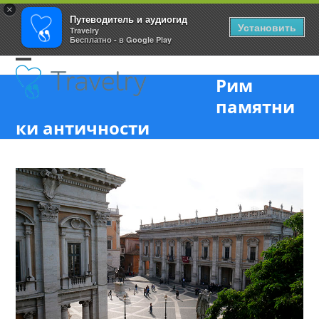
×
Путеводитель и аудиогид
Установить
Travelry
Бесплатно - в Google Play
Skip
Open
Close
to
Рим
content
mobile
mobile
памятни
menu
menu
ки античности