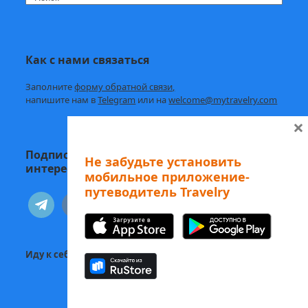
Как с нами связаться
Заполните
форму обратной связи,
напишите нам в
Telegram
или на
welcome@mytravelry.com
×
Подписывайтесь на Travelry — с нами
Не забудьте установить
интересно и полезно!
мобильное приложение-
путеводитель Travelry
telegram
vkontakte
Иду к себе:
Статьи о психологии и саморазвитии