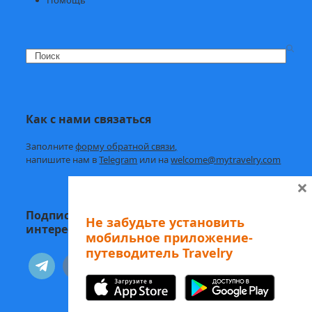
Search
Как с нами связаться
Заполните
форму обратной связи,
напишите нам в
Telegram
или на
welcome@mytravelry.com
×
Подписывайтесь на Travelry — с нами
Не забудьте установить
интересно и полезно!
мобильное приложение-
путеводитель Travelry
telegram
vkontakte