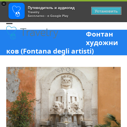
×
Путеводитель и аудиогид
Установить
Travelry
Бесплатно - в Google Play
Skip
Open
Close
to
Фонтан
content
mobile
mobile
художни
menu
menu
ков (Fontana degli artisti)