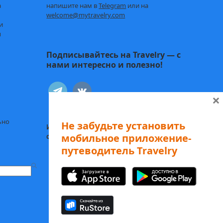
а
напишите нам в
Telegram
или на
welcome@mytravelry.com
и
ы
Подписывайтесь на Travelry — с
нами интересно и полезно!
telegram
vkontakte
×
ьно
Не забудьте установить
Иду к себе:
Статьи о психологии и
мобильное приложение-
саморазвитии
путеводитель Travelry