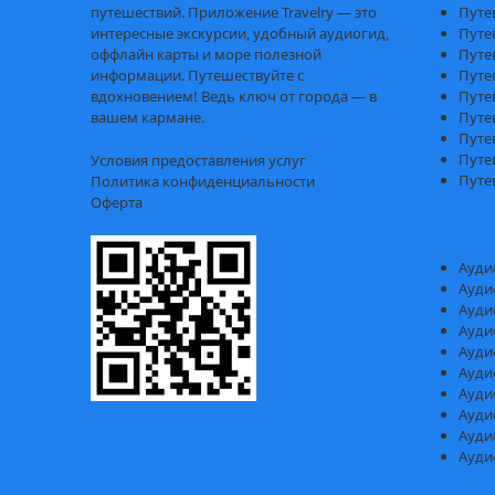
путешествий. Приложение Travelry — это
Путе
интересные экскурсии, удобный аудиогид,
Путе
оффлайн карты и море полезной
Путе
информации. Путешествуйте с
Путе
вдохновением! Ведь ключ от города — в
Путе
вашем кармане.
Путе
Путе
Путе
Условия предоставления услуг
Путе
Политика конфиденциальности
Оферта
Ауди
Ауди
Ауди
Ауди
Ауди
Ауди
Ауди
Ауди
Ауди
Ауди