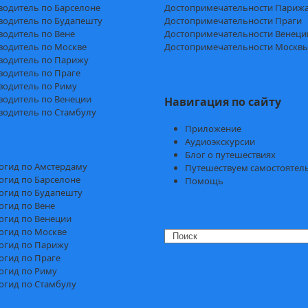
водитель по Барселоне
Достопримечательности Париж
водитель по Будапешту
Достопримечательности Праги
водитель по Вене
Достопримечательности Венеци
водитель по Москве
Достопримечательности Москв
водитель по Парижу
водитель по Праге
водитель по Риму
водитель по Венеции
Навигация по сайту
водитель по Стамбулу
Приложение
Аудиоэкскурсии
Блог о путешествиях
огид по Амстердаму
Путешествуем самостоятел
огид по Барселоне
Помощь
огид по Будапешту
огид по Вене
огид по Венеции
огид по Москве
Search
огид по Парижу
огид по Праге
огид по Риму
огид по Стамбулу