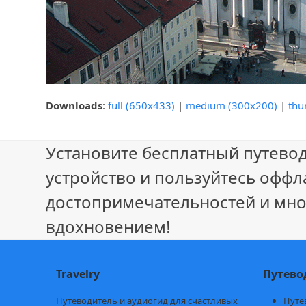
Downloads
:
full (650x433)
|
medium (300x200)
|
thu
Установите бесплатный путевод
устройство и пользуйтесь оффл
достопримечательностей и мно
вдохновением!
Travelry
Путево
Путеводитель и аудиогид для счастливых
Путе