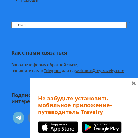
Search
Как с нами связаться
Заполните
форму обратной связи,
напишите нам в
Telegram
или на
welcome@mytravelry.com
×
Подписывайтесь на Travelry — с нами
Не забудьте установить
интересно и полезно!
мобильное приложение-
путеводитель Travelry
telegram
vkontakte