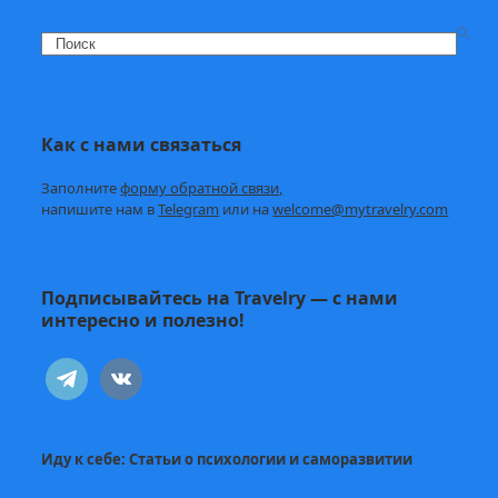
Search
Как с нами связаться
Заполните
форму обратной связи,
напишите нам в
Telegram
или на
welcome@mytravelry.com
Подписывайтесь на Travelry — с нами
интересно и полезно!
telegram
vkontakte
Иду к себе:
Статьи о психологии и саморазвитии