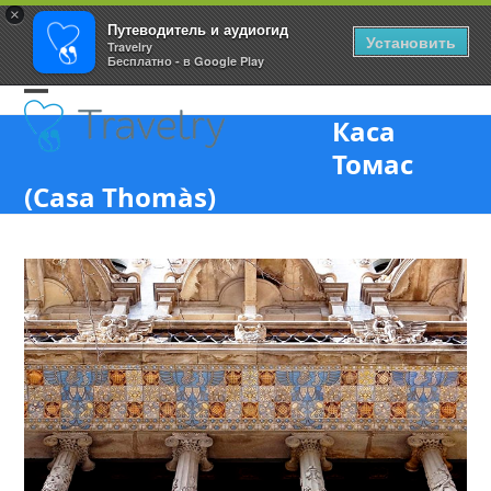
×
Путеводитель и аудиогид
Установить
Travelry
Бесплатно - в Google Play
Skip
Open
Close
to
Каса
content
mobile
mobile
Томас
menu
menu
(Casa Thomàs)