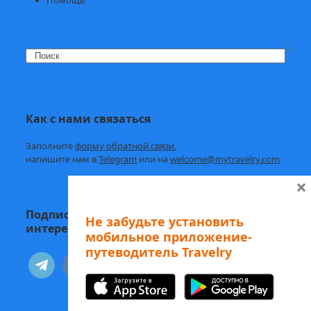
Search
Как с нами связаться
Заполните
форму обратной связи,
напишите нам в
Telegram
или на
welcome@mytravelry.com
×
Подписывайтесь на Travelry — с нами
Не забудьте установить
интересно и полезно!
мобильное приложение-
путеводитель Travelry
telegram
vkontakte