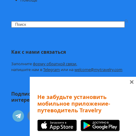
Search
Как с нами связаться
Заполните
форму обратной связи,
напишите нам в
Telegram
или на
welcome@mytravelry.com
×
Подписывайтесь на Travelry — с нами
Не забудьте установить
интересно и полезно!
мобильное приложение-
путеводитель Travelry
telegram
vkontakte