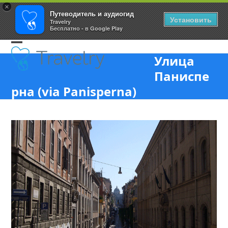
×
Путеводитель и аудиогид
Установить
Travelry
Бесплатно - в Google Play
Skip
Open
Close
to
Улица
content
mobile
mobile
Паниспе
menu
menu
рна (via Panisperna)