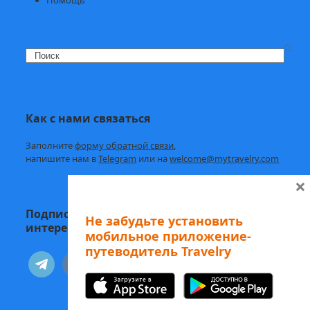
Search
Как с нами связаться
Заполните
форму обратной связи,
напишите нам в
Telegram
или на
welcome@mytravelry.com
×
Подписывайтесь на Travelry — с нами
Не забудьте установить
интересно и полезно!
мобильное приложение-
путеводитель Travelry
telegram
vkontakte