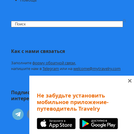
Search
Как с нами связаться
Заполните
форму обратной связи,
напишите нам в
Telegram
или на
welcome@mytravelry.com
×
Подписывайтесь на Travelry — с нами
Не забудьте установить
интересно и полезно!
мобильное приложение-
путеводитель Travelry
telegram
vkontakte