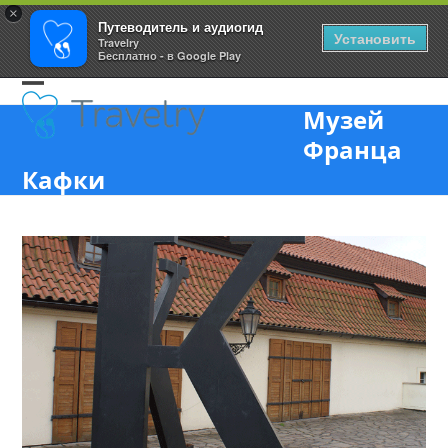
×
Путеводитель и аудиогид
Установить
Travelry
Бесплатно - в Google Play
Skip
Open
Close
to
Музей
content
mobile
mobile
Франца
menu
menu
Кафки