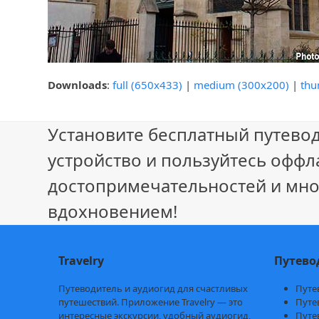
Downloads
:
full (650x433)
|
medium (300x200)
|
thu
Установите бесплатный путевод
устройство и пользуйтесь оффл
достопримечательностей и мно
вдохновением!
Travelry
Путево
Путеводитель и аудиогид для счастливых
Путе
путешествий. Приложение Travelry — это
Путе
интересные экскурсии, удобный аудиогид,
Путе