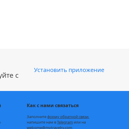
Установить приложение
йте с
и
Как с нами связаться
Заполните
форму обратной связи,
а
напишите нам в
Telegram
или на
welcome@mytravelry.com