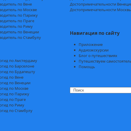
водитель по Вене
Достопримечательности Венеци
водитель по Москве
Достопримечательности Москв
водитель по Парижу
водитель по Праге
водитель по Риму
водитель по Венеции
Навигация по сайту
водитель по Стамбулу
Приложение
Аудиоэкскурсии
Блог о путешествиях
огид по Амстердаму
Путешествуем самостоятел
огид по Барселоне
Помощь
огид по Будапешту
огид по Вене
огид по Венеции
огид по Москве
Search
огид по Парижу
огид по Праге
огид по Риму
огид по Стамбулу