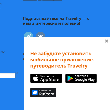
и
ы
Подписывайтесь на Travelry — с
нами интересно и полезно!
telegram
vkontakte
×
ьно
Не забудьте установить
Иду к себе:
Статьи о психологии и
мобильное приложение-
саморазвитии
путеводитель Travelry