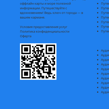
оффлайн карты и море полезной
Путе
информации. Путешествуйте с
Путе
вдохновением! Ведь ключ от города — в
Путе
вашем кармане.
Путе
Путе
Путе
Условия предоставления услуг
Путе
Политика конфиденциальности
Оферта
Ауди
Ауди
Ауди
Ауди
Ауди
Ауди
Ауди
Ауди
Ауди
Ауди