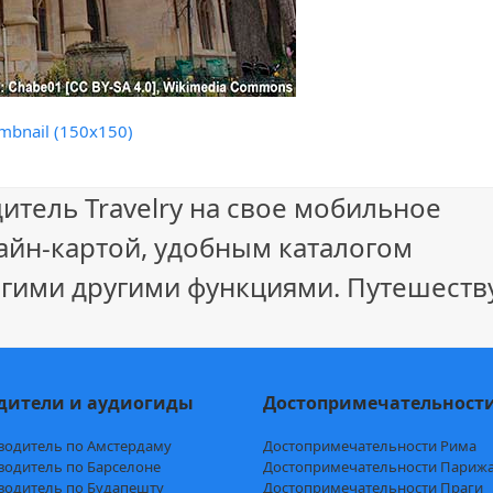
mbnail (150x150)
итель Travelry на свое мобильное
айн-картой, удобным каталогом
гими другими функциями. Путешеству
дители и аудиогиды
Достопримечательност
водитель по Амстердаму
Достопримечательности Рима
водитель по Барселоне
Достопримечательности Париж
водитель по Будапешту
Достопримечательности Праги