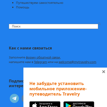
Путешествуем самостоятельно
Помощь
Search
Как с нами связаться
Заполните
форму обратной связи,
напишите нам в
Telegram
или на
welcome@mytravelry.com
×
Подписывайтесь на Travelry — с нами
Не забудьте установить
интересно и полезно!
мобильное приложение-
путеводитель Travelry
telegram
vkontakte