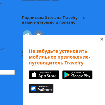
и
ы
Подписывайтесь на Travelry — с
нами интересно и полезно!
telegram
vkontakte
×
ьно
Не забудьте установить
Иду к себе:
Статьи о психологии и
мобильное приложение-
саморазвитии
путеводитель Travelry