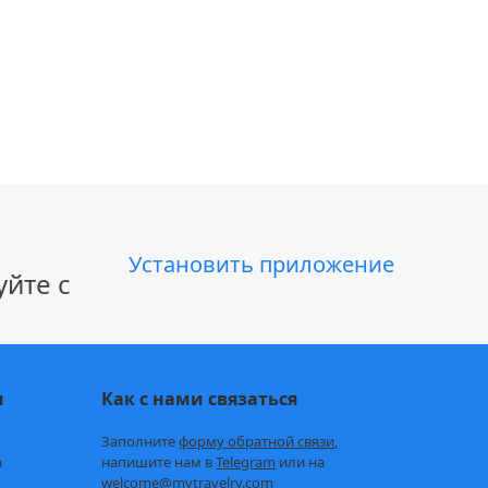
Установить приложение
йте с
и
Как с нами связаться
Заполните
форму обратной связи,
а
напишите нам в
Telegram
или на
welcome@mytravelry.com