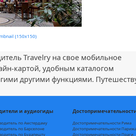
mbnail (150x150)
итель Travelry на свое мобильное
айн-картой, удобным каталогом
гими другими функциями. Путешеству
дители и аудиогиды
Достопримечательност
водитель по Амстердаму
Достопримечательности Рима
водитель по Барселоне
Достопримечательности Париж
водитель по Будапешту
Достопримечательности Праги