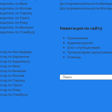
водитель по Вене
Достопримечательности Венеци
водитель по Москве
Достопримечательности Москв
водитель по Парижу
водитель по Праге
водитель по Риму
водитель по Венеции
Навигация по сайту
водитель по Стамбулу
Приложение
Аудиоэкскурсии
Блог о путешествиях
огид по Амстердаму
Путешествуем самостоятел
огид по Барселоне
Помощь
огид по Будапешту
огид по Вене
огид по Венеции
огид по Москве
Search
огид по Парижу
огид по Праге
огид по Риму
огид по Стамбулу