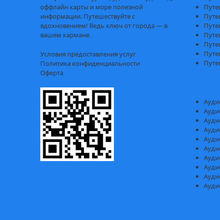
оффлайн карты и море полезной
Путе
информации. Путешествуйте с
Путе
вдохновением! Ведь ключ от города — в
Путе
вашем кармане.
Путе
Путе
Путе
Условия предоставления услуг
Путе
Политика конфиденциальности
Оферта
Ауди
Ауди
Ауди
Ауди
Ауди
Ауди
Ауди
Ауди
Ауди
Ауди