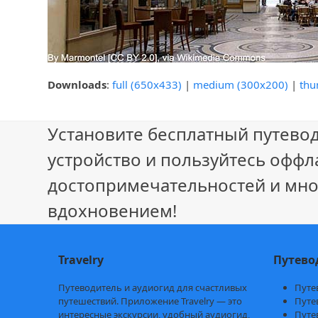
Downloads
:
full (650x433)
|
medium (300x200)
|
thu
Установите бесплатный путевод
устройство и пользуйтесь оффл
достопримечательностей и мно
вдохновением!
Travelry
Путево
Путеводитель и аудиогид для счастливых
Путе
путешествий. Приложение Travelry — это
Путе
интересные экскурсии, удобный аудиогид,
Путе