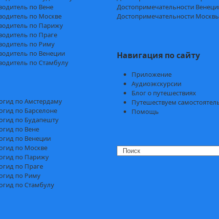
водитель по Вене
Достопримечательности Венеци
водитель по Москве
Достопримечательности Москв
водитель по Парижу
водитель по Праге
водитель по Риму
водитель по Венеции
Навигация по сайту
водитель по Стамбулу
Приложение
Аудиоэкскурсии
Блог о путешествиях
огид по Амстердаму
Путешествуем самостоятел
огид по Барселоне
Помощь
огид по Будапешту
огид по Вене
огид по Венеции
огид по Москве
Search
огид по Парижу
огид по Праге
огид по Риму
огид по Стамбулу