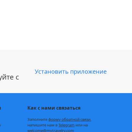
Установить приложение
йте с
и
Как с нами связаться
Заполните
форму обратной связи,
а
напишите нам в
Telegram
или на
welcome@mytravelry.com