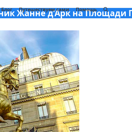
Блог
Путешествуем сами
Помощь
ник Жанне д’Арк на Площади