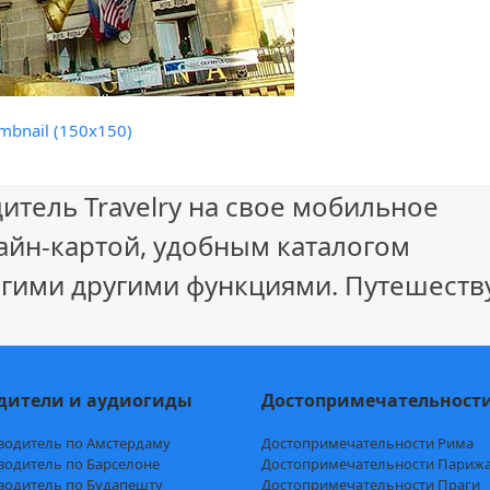
mbnail (150x150)
итель Travelry на свое мобильное
айн-картой, удобным каталогом
гими другими функциями. Путешеству
дители и аудиогиды
Достопримечательност
водитель по Амстердаму
Достопримечательности Рима
водитель по Барселоне
Достопримечательности Париж
водитель по Будапешту
Достопримечательности Праги