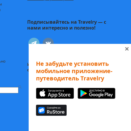
и
ы
Подписывайтесь на Travelry — с
нами интересно и полезно!
telegram
vkontakte
×
ьно
Не забудьте установить
Иду к себе:
Статьи о психологии и
мобильное приложение-
саморазвитии
путеводитель Travelry