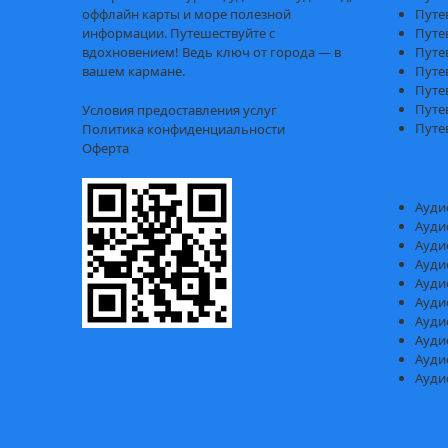
оффлайн карты и море полезной
Путе
информации. Путешествуйте с
Путе
вдохновением! Ведь ключ от города — в
Путе
вашем кармане.
Путе
Путе
Путе
Условия предоставления услуг
Путе
Политика конфиденциальности
Оферта
Ауди
Ауди
Ауди
Ауди
Ауди
Ауди
Ауди
Ауди
Ауди
Ауди