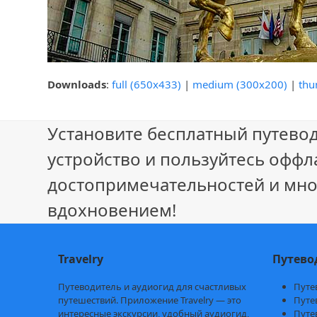
Downloads
:
full (650x433)
|
medium (300x200)
|
thu
Установите бесплатный путевод
устройство и пользуйтесь оффл
достопримечательностей и мно
вдохновением!
Travelry
Путево
Путеводитель и аудиогид для счастливых
Путе
путешествий. Приложение Travelry — это
Путе
интересные экскурсии, удобный аудиогид,
Путе