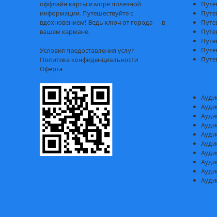
оффлайн карты и море полезной
Путе
информации. Путешествуйте с
Путе
вдохновением! Ведь ключ от города — в
Путе
вашем кармане.
Путе
Путе
Путе
Условия предоставления услуг
Путе
Политика конфиденциальности
Оферта
Ауди
Ауди
Ауди
Ауди
Ауди
Ауди
Ауди
Ауди
Ауди
Ауди