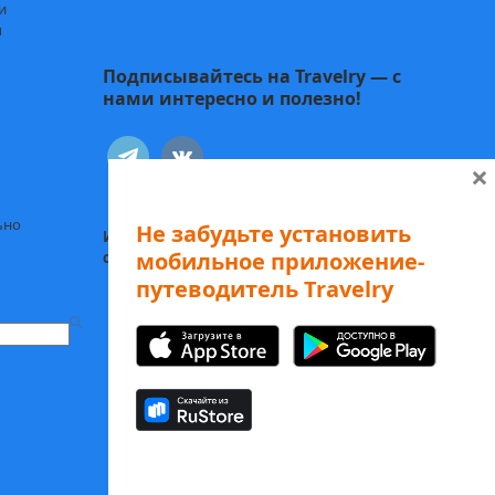
и
ы
Подписывайтесь на Travelry — с
нами интересно и полезно!
telegram
vkontakte
×
ьно
Не забудьте установить
Иду к себе:
Статьи о психологии и
мобильное приложение-
саморазвитии
путеводитель Travelry