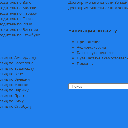
водитель по Вене
Достопримечательности Венеци
водитель по Москве
Достопримечательности Москв
водитель по Парижу
водитель по Праге
водитель по Риму
водитель по Венеции
Навигация по сайту
водитель по Стамбулу
Приложение
Аудиоэкскурсии
Блог о путешествиях
огид по Амстердаму
Путешествуем самостоятел
огид по Барселоне
Помощь
огид по Будапешту
огид по Вене
огид по Венеции
огид по Москве
Search
огид по Парижу
огид по Праге
огид по Риму
огид по Стамбулу