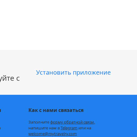
Установить приложение
йте с
и
Как с нами связаться
Заполните
форму обратной связи,
а
напишите нам в
Telegram
или на
welcome@mytravelry.com