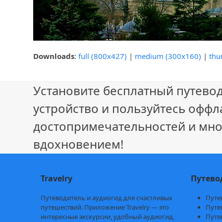
Downloads
:
full (800x427)
|
medium (300x160)
|
thu
Установите бесплатный путевод
устройство и пользуйтесь оффл
достопримечательностей и мно
вдохновением!
Travelry
Путево
Путеводитель и аудиогид для счастливых
Путе
путешествий. Приложение Travelry — это
Путе
интересные экскурсии, удобный аудиогид,
Путе