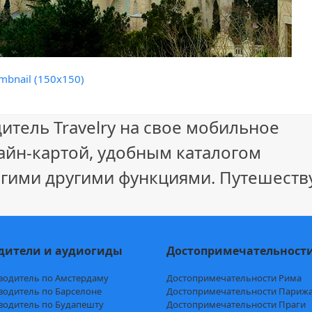
mbnail (150x150)
итель Travelry на свое мобильное
айн-картой, удобным каталогом
гими другими функциями. Путешеству
дители и аудиогиды
Достопримечательност
водитель по Амстердаму
Достопримечательности Рима
водитель по Барселоне
Достопримечательности Париж
водитель по Будапешту
Достопримечательности Праги