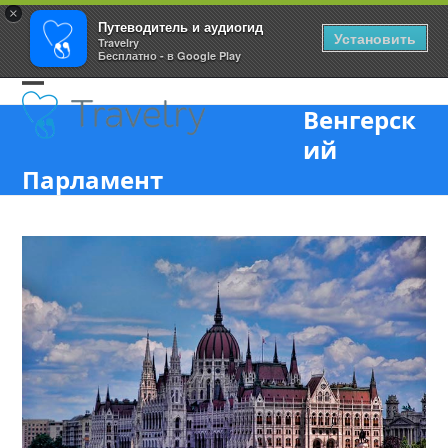
×
Путеводитель и аудиогид
Установить
Travelry
Бесплатно - в Google Play
Skip
Open
Close
to
Венгерск
content
mobile
mobile
ий
menu
menu
Парламент