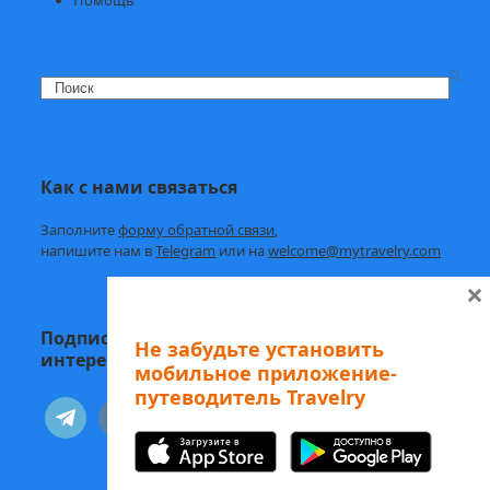
Search
Как с нами связаться
Заполните
форму обратной связи,
напишите нам в
Telegram
или на
welcome@mytravelry.com
×
Подписывайтесь на Travelry — с нами
Не забудьте установить
интересно и полезно!
мобильное приложение-
путеводитель Travelry
telegram
vkontakte