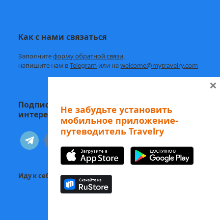
Как с нами связаться
Заполните
форму обратной связи,
напишите нам в
Telegram
или на
welcome@mytravelry.com
×
Подписывайтесь на Travelry — с нами
Не забудьте установить
интересно и полезно!
мобильное приложение-
путеводитель Travelry
telegram
vkontakte
Иду к себе:
Статьи о психологии и саморазвитии